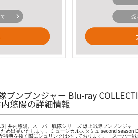
いて
受
る
ンブンジャー Blu-ray COLLEC
| 井内悠陽の詳細情報
3 | 井内悠陽。スーパー戦隊シリーズ 爆上戦隊ブンブンジャー 
したため出品いたします。ミュージカルスタミュ second season 
特典を抜く際にシュリンクは外しております。「スーパー戦隊シリ