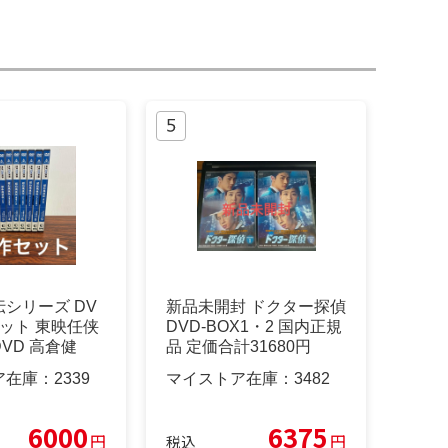
シリーズ DV
新品未開封 ドクター探偵
セット 東映任侠
DVD-BOX1・2 国内正規
VD 高倉健
品 定価合計31680円
ア在庫：
2339
マイストア在庫：
3482
6000
6375
円
円
税込