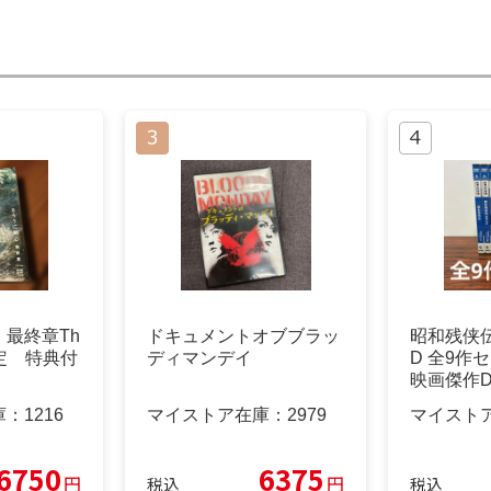
最終章Th
ドキュメントオブブラッ
昭和残侠伝
回限定 特典付
ディマンデイ
D 全9作
映画傑作D
庫：
1216
マイストア在庫：
2979
マイスト
6750
6375
円
円
税込
税込