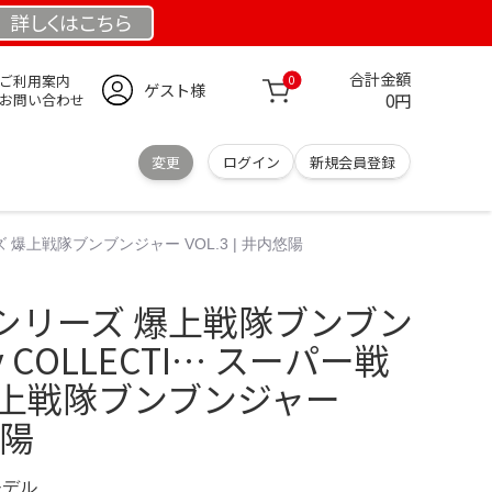
詳しくは
こちら
合計金額
ご利用案内
0
ゲスト様
0円
お問い合わせ
変更
ログイン
新規会員登録
 爆上戦隊ブンブンジャー VOL.3 | 井内悠陽
シリーズ 爆上戦隊ブンブン
ay COLLECTI… スーパー戦
爆上戦隊ブンブンジャー
悠陽
モデル