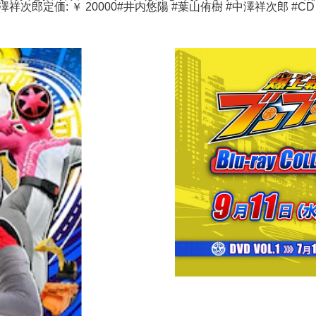
 中澤祥次郎定価: ￥ 20000#井内悠陽 #葉山侑樹 #中澤祥次郎 #C