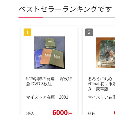
ベストセラーランキングです
5/25以降の発送 深夜特
るろうに剣心 
急 DVD 3枚組
eFinal 初
き 豪華版
マイストア在庫：
2081
マイストア在
6000
円
税込
税込