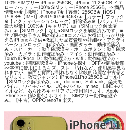
100% SIMフリー iPhone 256GB。iPhone 11 256GB イエ
ロー バッテリー100% SIMフリー iPhone 256GB。<<商品
情報>>❀【機種】iPhone 7❀【容量】256GB❀【iOS】
15.8.8❀【IMEI】359150076694637❀【カラー】ブラック
❀【アクティベーションロック】解除済み❀【バッテリー
最大容量】100%❀【キャリア】au（SIMロック解除済
み）❀【SIMロック】なし●SIMロックを解除済みです。■
サブ機やお子さん用の端末に■コスパ◎ お得にしっかり使
えるiPhoneを提供■徹底した品質管理<<詳細>>・アクティ
ベーションロック：解除済み・画面タッチ：動作確認済
み・スピーカー：動作確認済み・ホームボタン：動作確認
済み・カメラ：動作確認済み・マイク：動作確認済み・
Touch ID/Face ID : 動作確認済み・wifi：動作確認済み・
youtube：視聴確認済み・iPhoneを探す：OFF<<商品状態
>>本体に使用によるキズ、スレ、汚れなど、使用感等見ら
れますが、前面と背面は割れもなく比較的綺麗な中古品と
なります。激安ジャンク】iPhone11Pro 256GB ゴールド
【SIMロック解除済み。au、docomo、Softbank、楽天モ
バイル、ワイモバイル、UQモバイル、mineo、LINEモバ
イルなど、あらゆるキャリアでご使用頂けます。Apple
iPhone SE (第2世代) ホワイト SIMフリー動作確認済
み。【中古】OPPO reno7a 楽天。