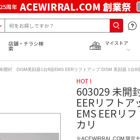
ACEWIRRAL.COM 創業祭
25周年
マイストア
店舗・チラシ検
索
9 未開封 DISM美顔器1台8役EMS EERリフトアップ DISM 美顔器 1台
HOT !
603029 未
EERリフトアッ
EMS EERリ
カリ
※ACEWIRRAL.COM 限定