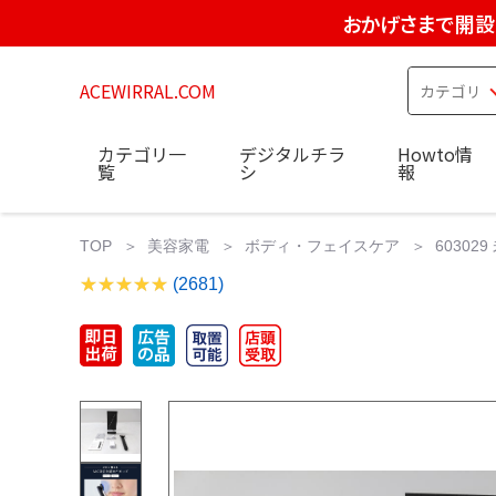
おかげさまで開設
ACEWIRRAL.COM
カテゴリ一
デジタルチラ
Howto情
覧
シ
報
TOP
美容家電
ボディ・フェイスケア
60302
(2681)