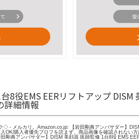
いて
受
る
1台8役EMS EERリフトアップ DISM 
リの詳細情報
ク◇ - メルカリ。Amazon.co.jp: 【岩田剛典アンバサダー】DI
。即購入OK/購入者優先プロフを読まず、商品画像を確認されない方
岩田剛典アンバサダー】DISM 美顔器 医師監修 1台8役 EMS 