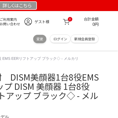
詳しくは
こちら
合計金額
ご利用案内
0
ゲスト様
0円
お問い合わせ
変更
ログイン
新規会員登録
8役 EMS EERリフトアップ ブラック◇ - メルカリ
開封 DISM美顔器1台8役EMS
プ DISM 美顔器 1台8役
フトアップ ブラック◇ - メル
モデル