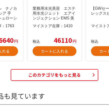
ル ナノカ
業務用水光美容 エステ
【GWセー
シア 手
用水光ジェット エアイ
レックス
シュローシ
ンジェクション EMS 美
顔器
庫：
1763
マイストア在庫：
1410
マイスト
6640
46110
円
円
税込
税込
入れる
カートに入れる
カー
このカテゴリをもっと見る
品も見ています