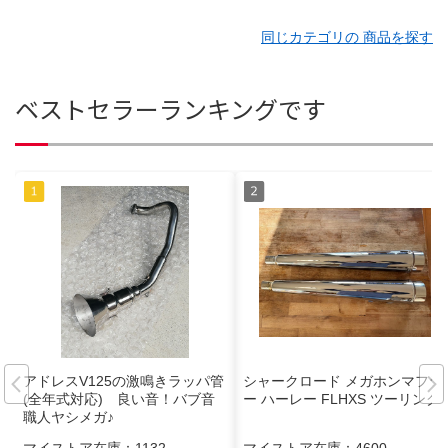
同じカテゴリの 商品を探す
ベストセラーランキングです
アドレスV125の激鳴きラッパ管
シャークロード メガホンマフラ
(全年式対応) 良い音！バブ音
ー ハーレー FLHXS ツーリング
職人ヤシメガ♪
マイストア在庫：
1132
マイストア在庫：
4600