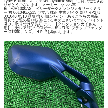
Type: Bolt-on- Design: Aerodynamic shapeご覧いただきあ
りがとうございます。メーカー...ヤマハ車
種...FJR1300AS ベリーダークオレンジメタリックミラ
ー 右 001040/X513 ヤマハ 純正 中古 バイク 部品 RP27J
001040 X513 品薄 擦り傷にペイントありこちらの商品、
写真でご覧の通り転倒によるキズございますが、ペイント
済み、取り付け部良好です。【タバタショウカイさん
用】。激レア‼️幻のCCIガール❗️SUZUKI フラップフェンダ
ー GT380。ＮＣ／ＮＲでお願いします。