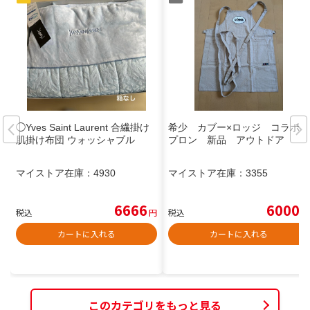
◯Yves Saint Laurent 合繊掛け
希少 カブー×ロッジ コラボエ
肌掛け布団 ウォッシャブル
プロン 新品 アウトドア
マイストア在庫：
4930
マイストア在庫：
3355
6666
6000
税込
円
税込
円
カートに入れる
カートに入れる
このカテゴリをもっと見る