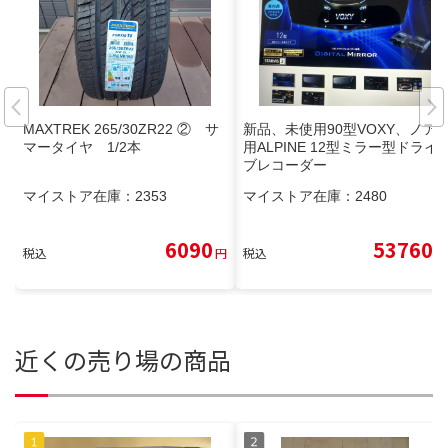
MAXTREK 265/30ZR22 ② サ
新品、未使用90型VOXY、ノア
マータイヤ 1/2本
用ALPINE 12型ミラー型ドライ
ブレコーダー
マイストア在庫：
2353
マイストア在庫：
2480
6090
53760
税込
円
税込
円
近くの売り場の商品