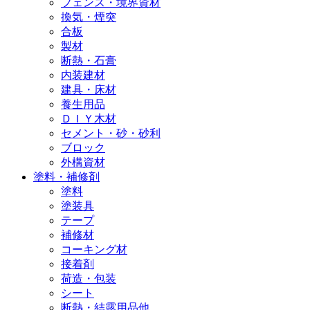
フェンス・境界資材
換気・煙突
合板
製材
断熱・石膏
内装建材
建具・床材
養生用品
ＤＩＹ木材
セメント・砂・砂利
ブロック
外構資材
塗料・補修剤
塗料
塗装具
テープ
補修材
コーキング材
接着剤
荷造・包装
シート
断熱・結露用品他