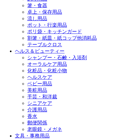
箸・食器
卓上・保存用品
流し用品
ポット・行楽用品
ポリ袋・キッチンガード
割箸・紙皿・紙コップ他消耗品
テーブルクロス
ヘルス＆ビューティー
シャンプー・石鹸・入浴剤
オーラルケア用品
化粧品・化粧小物
ヘルスケア
ベビー用品
美粧用品
手芸・和洋裁
シニアケア
介護用品
香水
郵便関係
老眼鏡・メガネ
文具・事務用品