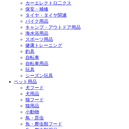
カーエレクトロ二クス
保安・補修
タイヤ・タイヤ関連
バイク用品
キャンプ・アウトドア用品
海水浴用品
スポーツ用品
健康トレーニング
釣具
自転車
自転車用品
玩具
シーズン玩具
ペット用品
犬フード
犬用品
猫フード
猫用品
小動物
鳥・昆虫
魚・爬虫類フード