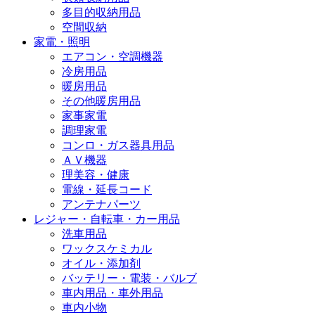
多目的収納用品
空間収納
家電・照明
エアコン・空調機器
冷房用品
暖房用品
その他暖房用品
家事家電
調理家電
コンロ・ガス器具用品
ＡＶ機器
理美容・健康
電線・延長コード
アンテナパーツ
レジャー・自転車・カー用品
洗車用品
ワックスケミカル
オイル・添加剤
バッテリー・電装・バルブ
車内用品・車外用品
車内小物