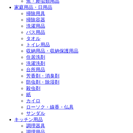
魚・爬虫類用品
家庭用品・日用品
掃除用具
掃除容器
洗濯用品
バス用品
タオル
トイレ用品
収納用品・収納保護用品
住居洗剤
洗濯洗剤
台所用品
芳香剤・消臭剤
防虫剤・除湿剤
殺虫剤
紙
カイロ
ローソク・線香・仏具
サンダル
キッチン用品
調理器具
調理用品