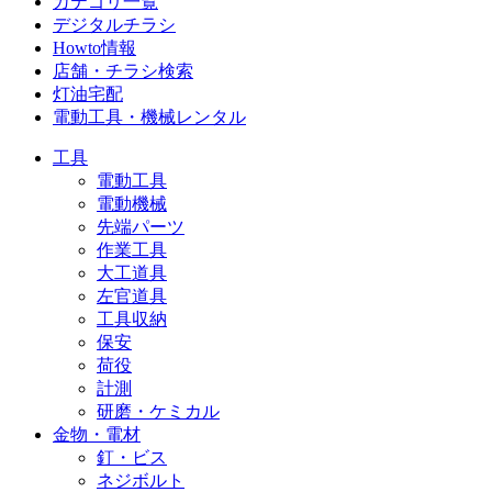
カテゴリ一覧
デジタルチラシ
Howto情報
店舗・チラシ検索
灯油宅配
電動工具・機械レンタル
工具
電動工具
電動機械
先端パーツ
作業工具
大工道具
左官道具
工具収納
保安
荷役
計測
研磨・ケミカル
金物・電材
釘・ビス
ネジボルト