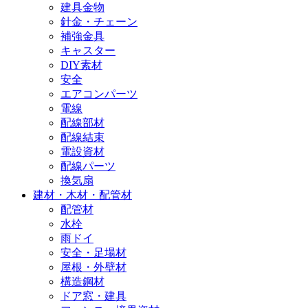
建具金物
針金・チェーン
補強金具
キャスター
DIY素材
安全
エアコンパーツ
電線
配線部材
配線結束
電設資材
配線パーツ
換気扇
建材・木材・配管材
配管材
水栓
雨ドイ
安全・足場材
屋根・外壁材
構造鋼材
ドア窓・建具