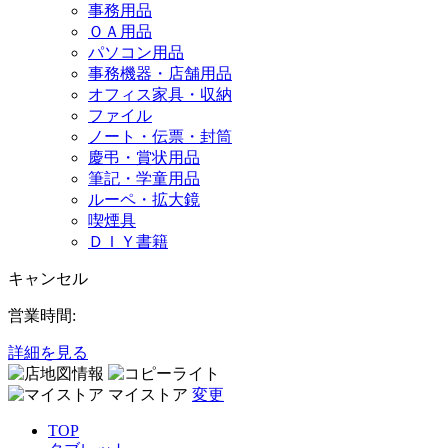
事務用品
ＯＡ用品
パソコン用品
事務機器・店舗用品
オフィス家具・収納
ファイル
ノート・伝票・封筒
慶弔・賞状用品
筆記・学童用品
ルーペ・拡大鏡
喫煙具
ＤＩＹ書籍
キャンセル
営業時間:
詳細を見る
マイストア
変更
TOP