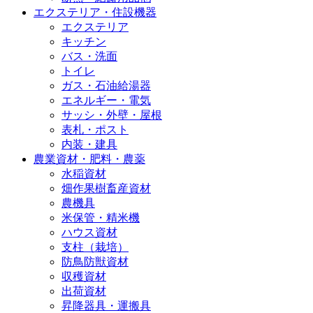
エクステリア・住設機器
エクステリア
キッチン
バス・洗面
トイレ
ガス・石油給湯器
エネルギー・電気
サッシ・外壁・屋根
表札・ポスト
内装・建具
農業資材・肥料・農薬
水稲資材
畑作果樹畜産資材
農機具
米保管・精米機
ハウス資材
支柱（栽培）
防鳥防獣資材
収穫資材
出荷資材
昇降器具・運搬具