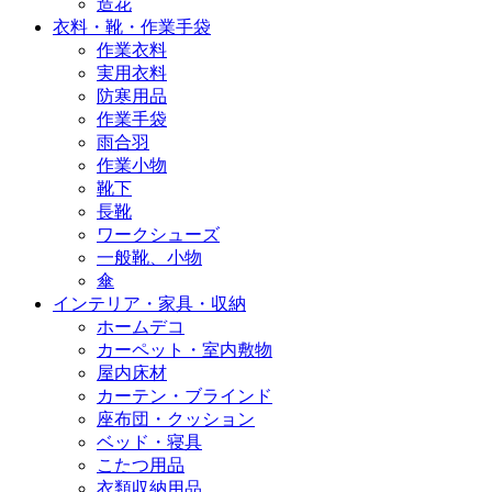
造花
衣料・靴・作業手袋
作業衣料
実用衣料
防寒用品
作業手袋
雨合羽
作業小物
靴下
長靴
ワークシューズ
一般靴、小物
傘
インテリア・家具・収納
ホームデコ
カーペット・室内敷物
屋内床材
カーテン・ブラインド
座布団・クッション
ベッド・寝具
こたつ用品
衣類収納用品