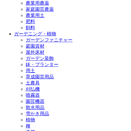
農業用農薬
家庭園芸農薬
農業用土
肥料
飼料
ガーデニング・植物
ガーデンファニチャー
庭園資材
屋外床材
ガーデン装飾
鉢・プランター
用土
育成園芸用品
土農具
刈払機
噴霧器
園芸機器
散水用品
雪かき用品
植物
種