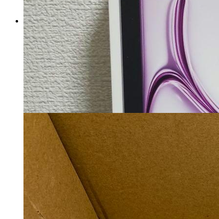
【美品】 Apple iPad Pro 11イン
チ (第3世代)cellular
マイストア在庫：
1036
税込
34344
円
カートに入れる