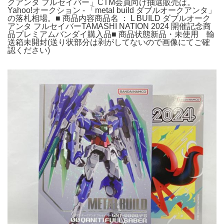
クアンタ フルセイバー」CTM会員向け抽選販売は。
Yahoo!オークション - 「metal build ダブルオークアンタ」
の落札相場。■ 商品内容商品名 ： L BUILD ダブルオーク
アンタ フルセイバーTAMASHI NATION 2024 開催記念商
品プレミアムバンダイ購入品■ 商品状態新品・未使用 輸
送箱未開封(送り状部分は剥がしてないので画像にてご確
認ください)