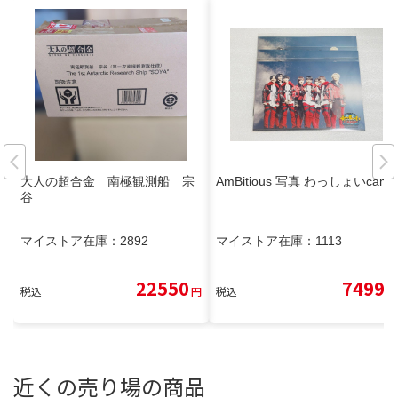
大人の超合金 南極観測船 宗
AmBitious 写真 わっしょいcamp
谷
マイストア在庫：
2892
マイストア在庫：
1113
22550
7499
税込
円
税込
円
近くの売り場の商品