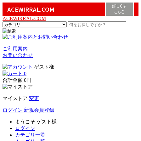
詳しくは
ACEWIRRAL.COM
こちら
ACEWIRRAL.COM
ご利用案内
お問い合わせ
ゲスト様
0
合計金額
0円
マイストア
変更
ログイン
新規会員登録
ようこそ
ゲスト様
ログイン
カテゴリ一覧