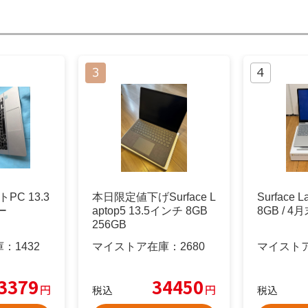
トPC 13.3
本日限定値下げSurface L
Surface L
ー
aptop5 13.5インチ 8GB
8GB / 
256GB
庫：
1432
マイストア在庫：
2680
マイスト
3379
34450
円
円
税込
税込