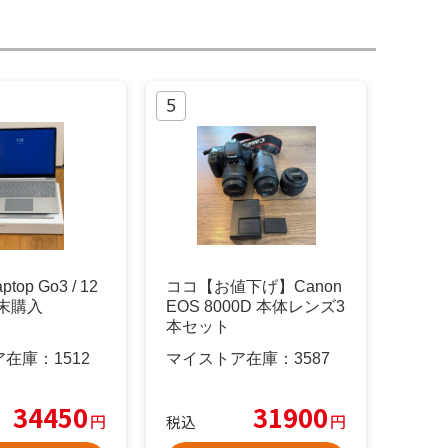
aptop Go3 / 12
ココ【お値下げ】Canon
4月末購入
EOS 8000D 本体レンズ3
本セット
ア在庫：
1512
マイストア在庫：
3587
34450
31900
円
円
税込