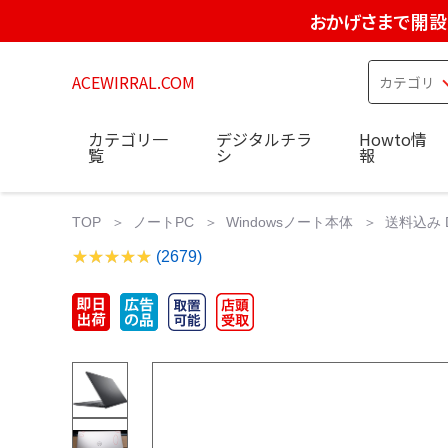
おかげさまで開設
ACEWIRRAL.COM
カテゴリ一
デジタルチラ
Howto情
覧
シ
報
TOP
ノートPC
Windowsノート本体
送料込み DE
(2679)