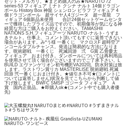
セット - メルカリ。★まとめ購入のみ★NARUTO 72
series-53 フィギュア ミナト クシナ ナルト 14個ドラゴン
ボール History Box 神龍 シェンロン ピラフ フィギュア 4
個ドラゴンボール 超サイヤ人4ゴジータ 超一星龍 フ
ィギュア 6個新品未使用 合計24個セットゲームセンタ
ーで獲得したプライズ品ですので、初期傷等が気になる神
経質な方はご購入をお控えください。TAMASHII
NATIONS S.H.フィギュアーツ NARUTO -ナルト- うずま
きナルト。仕事上、コメント頂いてもすぐに返答できない
場合があります。み*う様 一番くじ マクロスF 超時空ア
ンコールダブルチャンス。発送は簡易的な方法になりま
す。呪術廻戦 一番くじ 死滅回游 弍 G賞 乙骨憂太
フィギュア おまけ付き。ダンボールについては再利用品
を使用させて頂く場合がございますのでご了承下さい。L
BUILD エヴァンゲリオン初号機[EVA2020]。防水対策は致
します。ラストワン賞リカ MASTERLISE 呪術廻戦 死滅
回游 弐一番くじおまけ付き。★値引き不可★(コメントに
ついては返答しません)状況を見てこちらから判断して値
下げ致します。BWFC SMSP ゴジータ フィギュア Ａ
賞 国内正規品。★即購入ok★(コメント中でも購入者優
先)