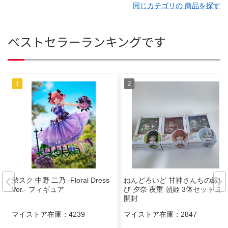
同じカテゴリの 商品を探す
ベストセラーランキングです
渋スク 中野 二乃 -Floral Dress
ねんどろいど 甘神さんちの縁結
Ver.- フィギュア
び 夕奈 夜重 朝姫 3体セット 未
開封
マイストア在庫：
4239
マイストア在庫：
2847