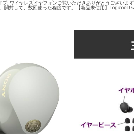
タイプ: ワイヤレスイヤフォンご覧いただきありがとうございます。新品未開封 be
 g-phs-005。開封して、数回使った程度です。【新品未使用】Logicoo